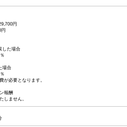
,700円
0円
収した場合
0％
た場合
5％
費が必要となります。
ン報酬
たしません。
分